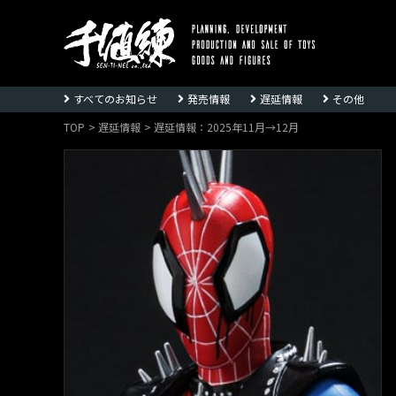
株
式
すべてのお知らせ
発売情報
遅延情報
その他
会
社
TOP
遅延情報
遅延情報：2025年11月→12月
千
値
練
ー
Sentinel
co.,ltd