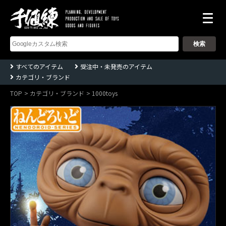
株
式
会
社
千
すべてのアイテム
受注中・未発売のアイテム
値
カテゴリ・ブランド
練
ー
Sentinel
TOP
カテゴリ・ブランド
1000toys
co.,ltd