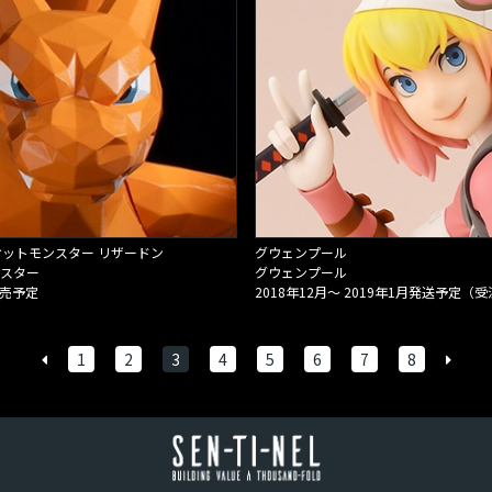
ポケットモンスター リザードン
グウェンプール
スター
グウェンプール
発売予定
1
2
3
4
5
6
7
8