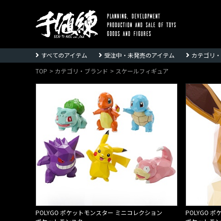
株
式
すべてのアイテム
受注中・未発売のアイテム
カテゴリ・
会
社
TOP
カテゴリ・ブランド
スケールフィギュア
千
値
練
ー
Sentinel
co.,ltd
POLYGO ポケットモンスター ミニコレクション
POLYGO 