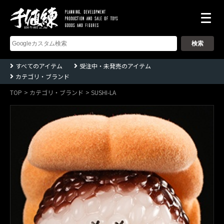
株
式
会
社
千
すべてのアイテム
受注中・未発売のアイテム
値
カテゴリ・ブランド
練
ー
Sentinel
TOP
カテゴリ・ブランド
SUSHI-LA
co.,ltd