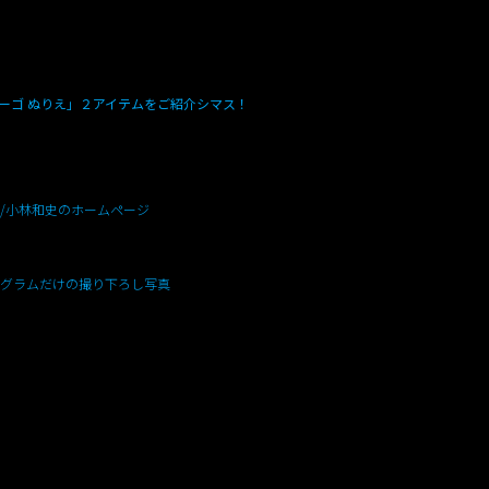
ィーゴ ぬりえ」２アイテムをご紹介シマス！
/小林和史のホームページ
グラムだけの撮り下ろし写真