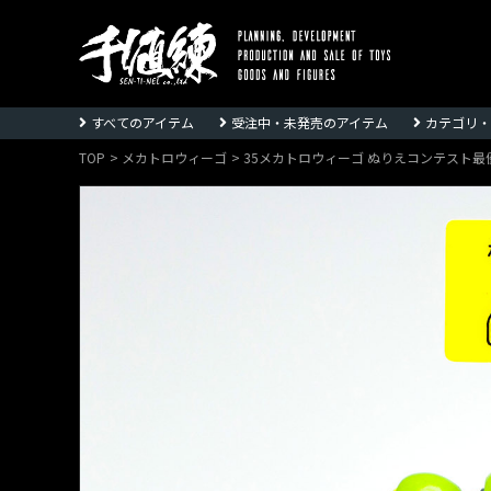
株
式
すべてのアイテム
受注中・未発売のアイテム
カテゴリ・
会
社
TOP
メカトロウィーゴ
35メカトロウィーゴ ぬりえコンテスト
千
値
練
ー
Sentinel
co.,ltd