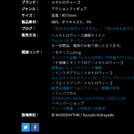
ブランド：
メカトロウィーゴ
ジャンル：
アクションフィギュア
サイズ：
全高：約75mm
製品素材：
ABS、ダイキャスト、PA
ブログ：
「35メカトロウィーゴ そら」、「35 メカトロウ
販売方法：
＜メカトロウィーゴ通販サイト＞
Toys to Art オンラインショップ
※一部商品、雑貨のお取り扱いとなります。
関連リンク：
・モデリズムblog
オリジナル企画「メカトロ中部」の作者モデリズム
・千値練スタッフブログ／メカトロウィーゴ
新商品レビューやイベント情報
・インスタグラム／メカトロウィーゴ
みんなのメカトロウィーゴピックアップやインスタ
・フェイスブック／メカトロウィーゴ
新商品情報やフォトアルバム、動画の共有
・ミレバワカル
35 Mechatro WeGo Launch Party（2014.11.14）
・ペッパーショップ
ウィーゴ特撮 小林和史×古賀学
版権表記：
© MODERHYTHM / Kazushi Kobayashi