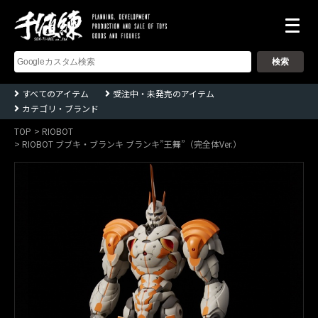
株
式
会
社
千
すべてのアイテム
受注中・未発売のアイテム
値
カテゴリ・ブランド
練
ー
Sentinel
TOP
RIOBOT
co.,ltd
RIOBOT ブブキ・ブランキ ブランキ”王舞”（完全体Ver.）