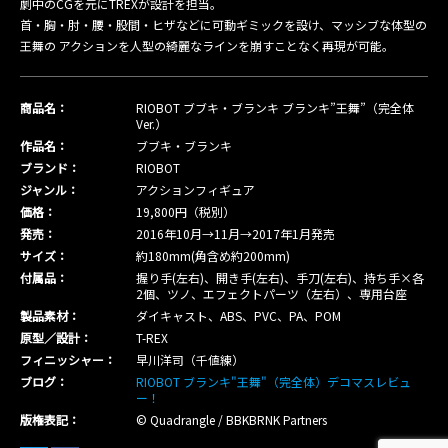
劇中のCGを元にTREXが設計を担当。
首・胸・肘・腰・股間・ヒザなどに可動ギミックを設け、マッシブな体型の
王舞の アクションを人型の綺麗なラインを崩すことなく再現が可能。
商品名：
RIOBOT ブブキ・ブランキ ブランキ”王舞”（完全体
Ver.）
作品名：
ブブキ・ブランキ
ブランド：
RIOBOT
ジャンル：
アクションフィギュア
価格：
19,800円（税別）
発売：
2016年10月→11月→2017年1月発売
サイズ：
約180mm(角含め約200mm)
付属品：
握り手(左右)、開き手(左右)、手刀(左右)、持ち手×各
2個、ツノ、エフェクトパーツ（左右）、専用台座
製品素材：
ダイキャスト、ABS、PVC、PA、POM
原型／設計：
T-REX
フィニッシャー：
早川洋司（千値練）
ブログ：
RIOBOT ブランキ"王舞"（完全体）デコマスレビュ
ー！
版権表記：
© Quadrangle / BBKBRNK Partners