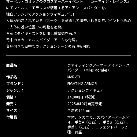
マーベル・コミックのクロスオーバーイベント、『カーネイジ・レインズ』
にてマイルス・モラレスが装着するアイアン・スパイダーを、
独自アレンジでアクションフィギュア化！
人体が内包されている『スーツ』を意識して造型され各関節ポイントも極め
て人体に近い位置での可動を追及。
各所にダイキャストを使用し重厚感を再現。
背中のメカニカルスパイダーアームも付属。
台座付きで空中でのアクションシーンの再現も可能。
商品名：
ファイティングアーマー アイアン・ス
パイダー（Miles Morales）
作品名：
MARVEL
ブランド：
FIGHTING ARMOR
ジャンル：
アクションフィギュア
価格：
14,000円（税別）
発売：
2025年10月発売予定
サイズ：
全高約165mm
付属品：
本体、メカニカルスパイダーアーム×
４、手首A（左右）、手首B（左右）、
手首C（左右）、エフェクトパーツ2
種、台座