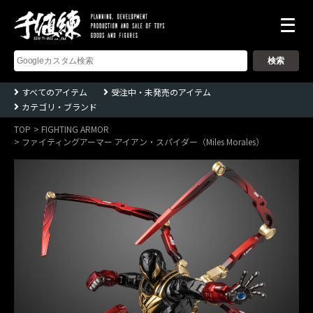
株
式
会
社
千
すべてのアイテム
受注中・未発売のアイテム
値
カテゴリ・ブランド
練
ー
Sentinel
TOP
FIGHTING ARMOR
co.,ltd
ファイティングアーマー アイアン・スパイダー（Miles Morales）