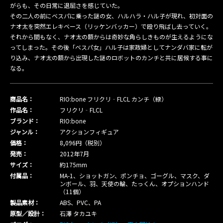
がらも、その日常に退屈さを感じていた。
その二人の前にベスパに乗った謎の女、ハルハラ・ハル子が現れ、初対面の
ナオ太を突然エレキベース（リッケンバッカー）で殴り飛ばし去っていく。
それから間もなく、ナオ太の額からは奇妙な角らしきものが生えるようにな
ってしまった。その後「ベスパ女」ハル子は家政婦としてナンダバ家に転が
り込み、ナオ太の額から出現した謎のロボットのカンチと共に居候する事に
なる。
商品名：
RIO:bone フリクリ‐FLCL カンチ（緑）
作品名：
フリクリ‐FLCL
ブランド：
RIO:bone
ジャンル：
アクションフィギュア
価格：
8,096円（税別）
発売：
2012年7月
サイズ：
約175mm
付属品：
MA-1、ショットガン、ポンチョ、ゴーグル、マスク、ダ
ンボール、羽、天使の輪、たっくん、オプションハンド
（11個）
製品素材：
ABS、PVC、PA
原型／設計：
石澤 タカユキ