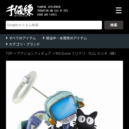
株
式
会
社
千
すべてのアイテム
受注中・未発売のアイテム
値
カテゴリ・ブランド
練
ー
Sentinel
TOP
アクションフィギュア
RIO:bone フリクリ‐FLCL カンチ（緑）
co.,ltd