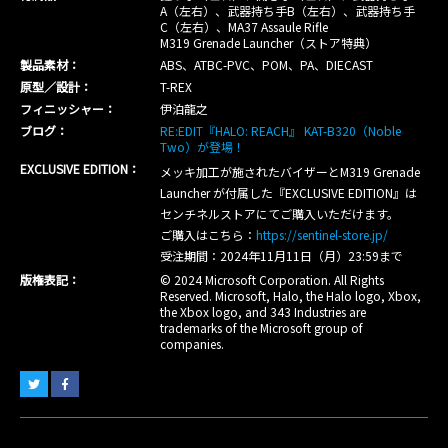
A（左右）、武器持ち手B（左右）、武器持ち手
C（左右）、MA37 Assaule Rifle
M319 Grenade Launcher（ストア特典）
製品素材：
ABS、ATBC-PVC、POM、PA、DIECAST
原型／設計：
T-REX
フィニッシャー：
伊泊龍之
ブログ：
RE:EDIT『HALO: REACH』 KAT-B320（Noble
Two）が登場！
EXCLUSIVE EDITION：
メッキ加工が施されたバイザーとM319 Grenade
Launcher が付属した『EXCLUSIVE EDITION』は
センチネルストアにてご購入いただけます。
ご購入はこちら：
https://sentinel-store.jp/
受注期間：2024年11月11日（月）23:59まで
版権表記：
© 2024 Microsoft Corporation. All Rights
Reserved. Microsoft, Halo, the Halo logo, Xbox,
the Xbox logo, and 343 Industries are
trademarks of the Microsoft group of
companies.