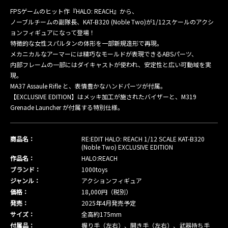
FPSゲームのヒット作『HALO: REACH』から、
ノーブルチームの副隊長、KAT-B320 (Noble Two)が1/12スケールのアクシ
ョンフィギュアになって登場！
特徴的な女性スパルタンの体形を一部新規造形で再現。
メカニカルなアーマーには精巧なモールドが表現できるABSパーツ、
内部フレームの一部にはダイキャストが使われ、安定性と広い可動域を実
現。
MA37 Assaule Rifle と、表情豊かなハンドパーツが付属。
【EXCLUSIVE EDITION】はメッキ加工が施されたバイザーと、M319
Grenade Launcher が付属する特別仕様。
商品名：
RE:EDIT HALO: REACH 1/12 SCALE KAT-B320
(Noble Two) EXCLUSIVE EDITION
作品名：
HALO:REACH
ブランド：
1000toys
ジャンル：
アクションフィギュア
価格：
18,000円（税別）
発売：
2025年4月発売予定
サイズ：
全高約175mm
付属品：
握り手（左右）、開き手（左右）、武器持ち手