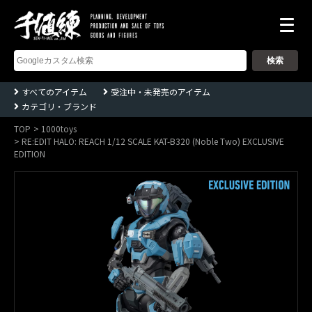
株
式
会
社
千
すべてのアイテム
受注中・未発売のアイテム
値
カテゴリ・ブランド
練
ー
Sentinel
TOP
1000toys
co.,ltd
RE:EDIT HALO: REACH 1/12 SCALE KAT-B320 (Noble Two) EXCLUSIVE
EDITION