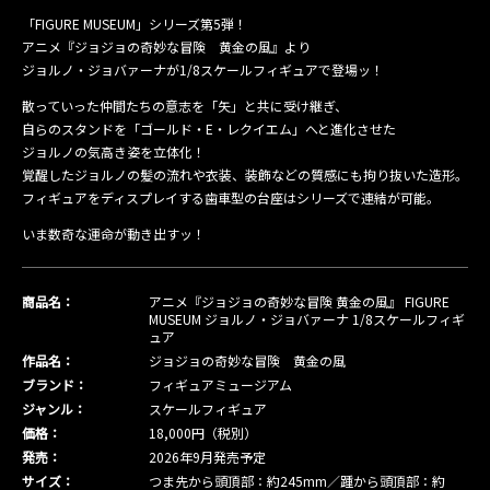
「FIGURE MUSEUM」シリーズ第5弾！
アニメ『ジョジョの奇妙な冒険 黄金の風』より
ジョルノ・ジョバァーナが1/8スケールフィギュアで登場ッ！
散っていった仲間たちの意志を「矢」と共に受け継ぎ、
自らのスタンドを「ゴールド・E・レクイエム」へと進化させた
ジョルノの気高き姿を立体化！
覚醒したジョルノの髪の流れや衣装、装飾などの質感にも拘り抜いた造形。
フィギュアをディスプレイする歯車型の台座はシリーズで連結が可能。
いま数奇な運命が動き出すッ！
商品名：
アニメ『ジョジョの奇妙な冒険 黄金の風』 FIGURE
MUSEUM ジョルノ・ジョバァーナ 1/8スケールフィギ
ュア
作品名：
ジョジョの奇妙な冒険 黄金の風
ブランド：
フィギュアミュージアム
ジャンル：
スケールフィギュア
価格：
18,000円（税別）
発売：
2026年9月発売予定
サイズ：
つま先から頭頂部：約245mm／踵から頭頂部：約