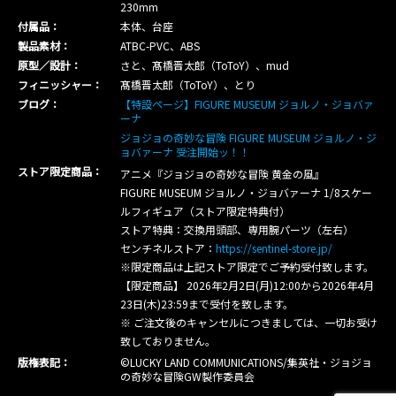
230mm
付属品：
本体、台座
製品素材：
ATBC-PVC、ABS
原型／設計：
さと、髙橋晋太郎（ToToY）、mud
フィニッシャー：
髙橋晋太郎（ToToY）、とり
ブログ：
【特設ページ】FIGURE MUSEUM ジョルノ・ジョバァ
ーナ
ジョジョの奇妙な冒険 FIGURE MUSEUM ジョルノ・ジ
ョバァーナ 受注開始ッ！！
ストア限定商品：
アニメ『ジョジョの奇妙な冒険 黄金の風』
FIGURE MUSEUM ジョルノ・ジョバァーナ 1/8スケー
ルフィギュア（ストア限定特典付）
ストア特典：交換用頭部、専用腕パーツ（左右）
センチネルストア：
https://sentinel-store.jp/
※限定商品は上記ストア限定でご予約受付致します。
【限定商品】 2026年2月2日(月)12:00から2026年4月
23日(木)23:59まで受付を致します。
※ ご注文後のキャンセルにつきましては、一切お受け
致しておりません。
版権表記：
©LUCKY LAND COMMUNICATIONS/集英社・ジョジョ
の奇妙な冒険GW製作委員会