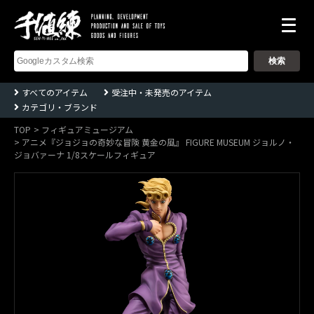
株
式
会
社
千
すべてのアイテム
受注中・未発売のアイテム
値
カテゴリ・ブランド
練
ー
Sentinel
TOP
フィギュアミュージアム
co.,ltd
アニメ『ジョジョの奇妙な冒険 黄金の風』 FIGURE MUSEUM ジョルノ・
ジョバァーナ 1/8スケールフィギュア