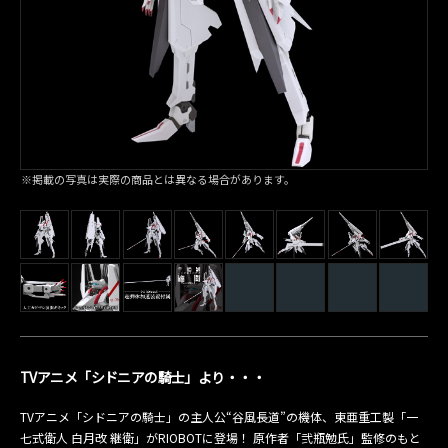
※掲載の写真は実際の商品とは異なる場合があります。
TVアニメ「シドニアの騎士」より・・・
TVアニメ「シドニアの騎士」の主人公“谷風長道”の機体、東亜重工製「一
七式衛人 白月改 継衛」がRIOBOTに登場！ 原作者「弐瓶勉氏」監修のもと