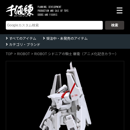
株
式
会
社
千
すべてのアイテム
受注中・未発売のアイテム
値
カテゴリ・ブランド
練
ー
Sentinel
TOP
RIOBOT
RIOBOT シドニアの騎士 継衛（アニメ化記念カラー）
co.,ltd