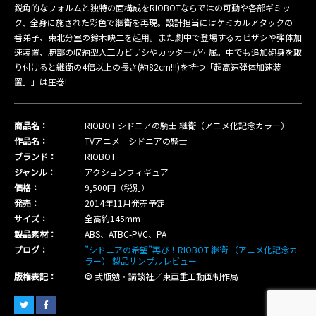
鋭角的なフォルムと独特の面構成をRIOBOTならではの可動や各部ギミッ
ク、全身に施された彩色で継衛を再現。設計担当にはケミカルアタックの一
番弟子、東北分室の鈴木映二を起用。また劇中で登場するカビザシや弾体加
速装置、腕部の収納型人工カビザシやカッタ―が付属。中でも追加砲身を取
り付けると継衛の4倍以上の長さ(約82cm!!!)を持つ「超高速弾体加速装
置」」は圧巻!
商品名：
RIOBOT シドニアの騎士 継衛（アニメ化記念カラー）
作品名：
TVアニメ「シドニアの騎士」
ブランド：
RIOBOT
ジャンル：
アクションフィギュア
価格：
9,500円（税別）
発売：
2014年11月発売予定
サイズ：
全高約145mm
製品素材：
ABS、ATBC-PVC、PA
ブログ：
”シドニアの希望”再び！RIOBOT 継衛 （アニメ化記念カ
ラー） 製品サンプルレビュー
版権表記：
© 弐瓶勉・講談社／東亜重工動画制作局