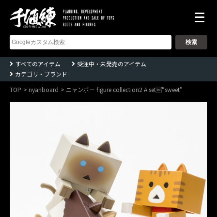
株
式
会
社
千
すべてのアイテム
受注中・未発売のアイテム
値
カテゴリ・ブランド
練
ー
Sentinel
TOP
nyanboard
ニャンボー figure collection2 A set“sweet”
co.,ltd