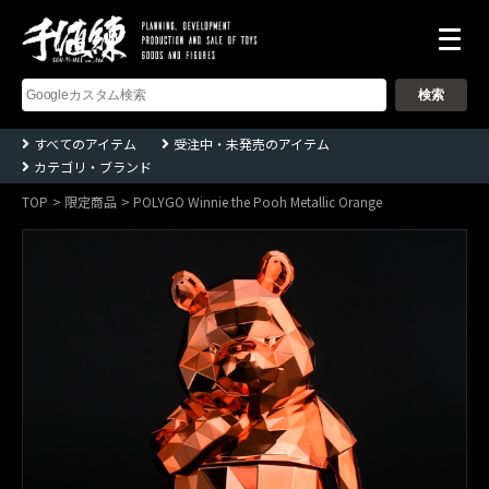
株
式
会
社
千
すべてのアイテム
受注中・未発売のアイテム
値
カテゴリ・ブランド
練
ー
Sentinel
TOP
限定商品
POLYGO Winnie the Pooh Metallic Orange
co.,ltd