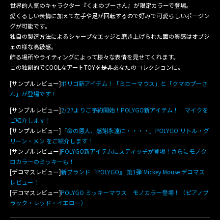
世界的人気のキャラクター『くまのプーさん』が限定カラーで登場。
愛くるしい表情に加えて左手や足が回転するので好みで可愛らしいポージン
グが可能です。
独自の製造方法によるシャープなエッジと磨き上げられた面の質感はオブジ
ェの様な高級感。
飾る場所やライティングによって様々な表情を見せてくれます。
この独創的でCOOLなアートTOYを是非あなたのコレクションに。
[サンプルレビュー]
ポリゴ新アイテム！「ミニーマウス」と「クマのプーさ
ん」が登場です！
[サンプルレビュー]
2/27よりご予約開始！POLYGO新アイテム！ マイクを
ご紹介します！
[サンプルレビュー]
「命の恩人、感謝永遠に・・・・」POLYGO リトル・グ
リーン・メン をご紹介します！
[サンプルレビュー]
POLYGO新アイテムにスティッチが登場！さらにモノク
ロカラーのミッキーも！
[デコマスレビュー]
新ブランド『POLYGO』 第1弾 Mickey Mouse デコマス
レビュー！
[デコマスレビュー]
POLYGO ミッキーマウス モノカラー登場！（ピアノブ
ラック・レッド・イエロー）