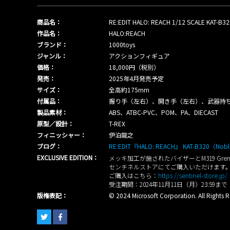
商品名：
RE:EDIT HALO: REACH 1/12 SCALE KAT-B32
作品名：
HALO:REACH
ブランド：
1000toys
ジャンル：
アクションフィギュア
価格：
18,000円（税別）
発売：
2025年4月発売予定
サイズ：
全高約175mm
付属品：
握り手（左右）、開き手（左右）、武器持ち手A（
製品素材：
ABS、ATBC-PVC、POM、PA、DIECAST
原型／設計：
T-REX
フィニッシャー：
伊泊龍之
ブログ：
RE:EDIT『HALO: REACH』 KAT-B320（N
EXCLUSIVE EDITION：
メッキ加工が施されたバイザーとM319 Grenade
センチネルストアにてご購入いただけます
ご購入はこちら：
https://sentinel-store.jp/
受注期間：2024年11月11日（月）23:59まで
版権表記：
© 2024 Microsoft Corporation. All Rights R