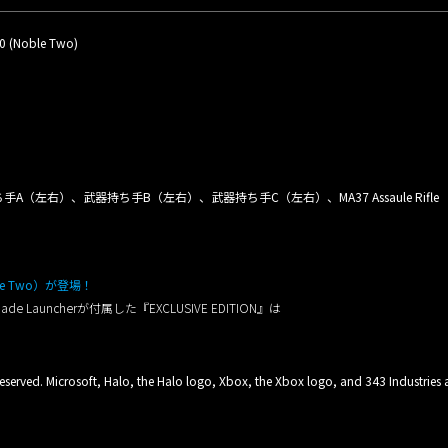
0 (Noble Two)
左右）、武器持ち手B（左右）、武器持ち手C（左右）、MA37 Assaule Rifle
oble Two）が登場！
 Launcherが付属した『EXCLUSIVE EDITION』は
。
eserved. Microsoft, Halo, the Halo logo, Xbox, the Xbox logo, and 343 Industries