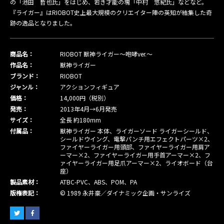
の「池田 哲也氏」をはじめ、若き才能の塊「中村 悠紀氏」などなど。
『ライガー』はRIOBOT史上最大規模のクリエイター陣の英知が結集した奇
跡の逸品となりました。
商品名：
RIOBOT 獣神ライガー〜咆哮ver.〜
作品名：
獣神ライガー
ブランド：
RIOBOT
ジャンル：
アクションフィギュア
価格：
14,000円（税別）
発売：
2013年4月→6月発売
サイズ：
全長 約180mm
付属品：
獣神ライガー 本体、ライガーソード ライガーシールド、
シールドウイング、電撃パンチ用エフェクトパーツ×2、
ファイヤーライガー用頭部、ファイヤーライガー用肩ア
ーマー×2、ファイヤーライガー用手首アーマー×2、フ
ァイヤーライガー用足爪アーマー×2、ライオボード（台
座）
製品素材：
ATBC-PVC、ABS、POM、PA
版権表記：
© 1989 永井豪／ダイナミック企画・サンライズ