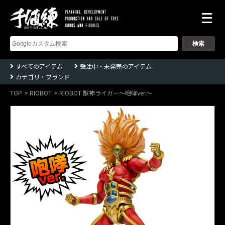
株
式
会
社
千
すべてのアイテム
受注中・未発売のアイテム
値
カテゴリ・ブランド
練
ー
Sentinel
TOP
RIOBOT
RIOBOT 獣神ライガー〜咆哮ver.〜
co.,ltd