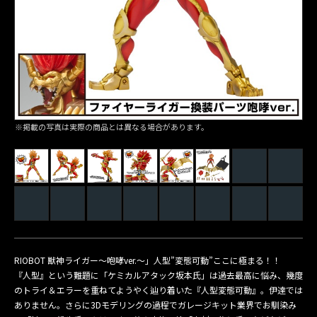
※掲載の写真は実際の商品とは異なる場合があります。
RIOBOT 獣神ライガー〜咆哮ver.〜」人型”変態可動”ここに極まる！！
『人型』という難題に「ケミカルアタック坂本氏」は過去最高に悩み、幾度
のトライ＆エラーを重ねてようやく辿り着いた『人型変態可動』。伊達では
ありません。さらに3Dモデリングの過程でガレージキット業界でお馴染み