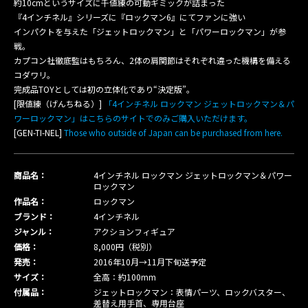
約10cmというサイズに千値練の可動ギミックが詰まった
『4インチネル』シリーズに『ロックマン6』にてファンに強い
インパクトを与えた「ジェットロックマン」と「パワーロックマン」が参
戦。
カプコン社徹底監はもちろん、2体の肩関節はそれぞれ違った機構を備える
コダワリ。
完成品TOYとしては初の立体化であり“決定版”。
[限値練（げんちねる）]
「4インチネル ロックマン ジェットロックマン＆パ
ワーロックマン」はこちらのサイトでのみご購入いただけます。
[GEN-TI-NEL]
Those who outside of Japan can be purchased from here.
商品名：
4インチネル ロックマン ジェットロックマン＆パワー
ロックマン
作品名：
ロックマン
ブランド：
4インチネル
ジャンル：
アクションフィギュア
価格：
8,000円（税別）
発売：
2016年10月→11月下旬送予定
サイズ：
全高：約100mm
付属品：
ジェットロックマン：表情パーツ、ロックバスター、
差替え用手首、専用台座