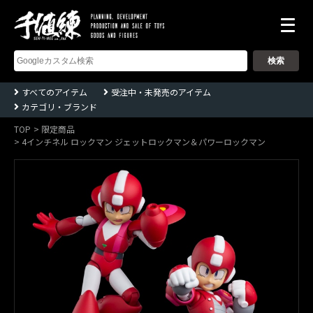
株
式
会
社
千
すべてのアイテム
受注中・未発売のアイテム
値
カテゴリ・ブランド
練
ー
Sentinel
TOP
限定商品
co.,ltd
4インチネル ロックマン ジェットロックマン＆パワーロックマン