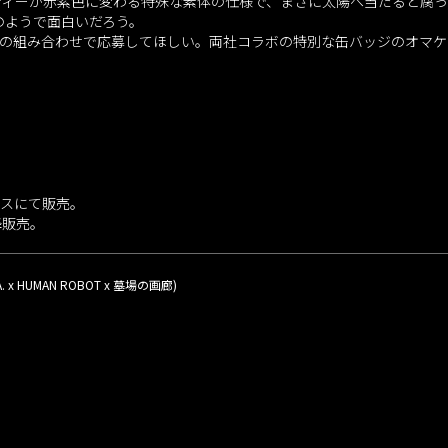
ディーが赤紫色に変わる特殊な素体の仕様で、まさに太陽へ当たると腐っ
のようで面白いだろう。
みの組み合わせで応募してほしい。両社コラボの特別な缶バッジのオマケ
ースにて販売。
降販売。
-L.A. x HUMAN ROBOT x 墓場の画廊)