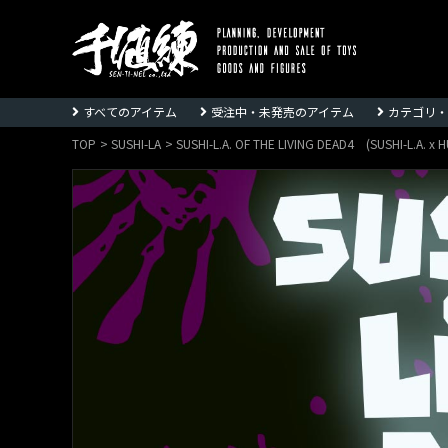
株
式
すべてのアイテム
受注中・未発売のアイテム
カテゴリ・
会
社
TOP
SUSHI-LA
SUSHI-L.A. OF THE LIVING DEAD4 (SUSHI-L.A
千
値
練
ー
Sentinel
co.,ltd