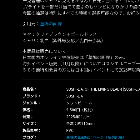
一見普通のシャリに見えるがなんと日光に当たると白いボ
UVライトを一部だけ当てて遊ぶのもゾンビになりかけの姿
今回の抽選は特別にすべての種類を選択可能なので、お好
引用元：
墓場の画廊
ネタ：クリアブラウン＋ゴールドラメ
シャリ：乳白（紫外線反応／乳白↔︎赤紫）
本商品は販売について
日本国内オンライン抽選販売は「墓場の画廊」のみ。
海外イベント販売（11月以降）についてはスシエルエーブ
※その他特別会員の方には日本国内イベントにて2026年以
商品名：
SUSHI-L.A. OF THE LIVING DEAD4 (SUSHI
ブランド：
SUSHI-L.A
ジャンル：
ソフトビニール
価格：
9,500円（税別）
発売：
2025年11月〜
サイズ：
全高：約110mm
製品素材：
PVC
ブログ：
墓場の画廊紹介ページ（抽選応募）