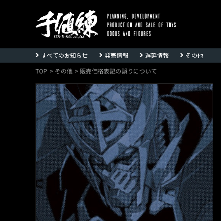
株
式
すべてのお知らせ
発売情報
遅延情報
その他
会
社
TOP
その他
販売価格表記の誤りについて
千
値
練
ー
Sentinel
co.,ltd