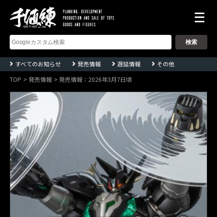
株
式
会
社
千
すべてのお知らせ
発売情報
遅延情報
その他
値
練
TOP
発売情報
発売情報：2026年3月7日頃
ー
Sentinel
co.,ltd